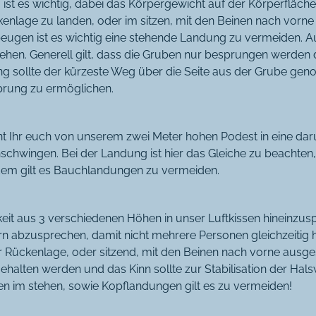
ist es wichtig, dabei das Körpergewicht auf der Körperfläche z
kenlage zu landen, oder im sitzen, mit den Beinen nach vorne
ugen ist es wichtig eine stehende Landung zu vermeiden. A
ehen. Generell gilt, dass die Gruben nur besprungen werden dü
g sollte der kürzeste Weg über die Seite aus der Grube g
prung zu ermöglichen.
t Ihr euch von unserem zwei Meter hohen Podest in eine dar
chwingen. Bei der Landung ist hier das Gleiche zu beachten,
em gilt es Bauchlandungen zu vermeiden.
keit aus 3 verschiedenen Höhen in unser Luftkissen hineinzuspri
n abzusprechen, damit nicht mehrere Personen gleichzeitig 
der Rückenlage, oder sitzend, mit den Beinen nach vorne ausge
ehalten werden und das Kinn sollte zur Stabilisation der Hals
n im stehen, sowie Kopflandungen gilt es zu vermeiden!